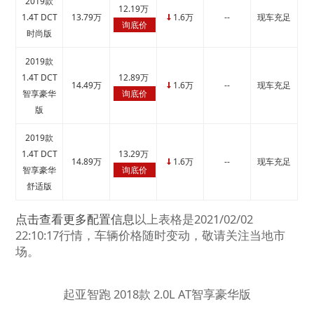
2019款
12.19万
1.4T DCT
13.79万
1.6万
--
现车充足
↓
询底价
时尚版
2019款
1.4T DCT
12.89万
14.49万
1.6万
--
现车充足
↓
智享豪华
询底价
版
2019款
1.4T DCT
13.29万
14.89万
1.6万
--
现车充足
↓
智享豪华
询底价
舒适版
点击查看更多配置信息
以上表格是2021/02/02
22:10:17行情，车辆价格随时变动，敬请关注当地市
场。
起亚智跑 2018款 2.0L AT智享豪华版